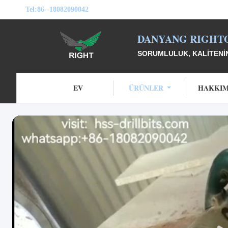
Tel:
86--18082090042
DANYANG RIGHTO
SORUMLULUK, KALITENIN
EV
ÜRÜNLER
HAKKIM