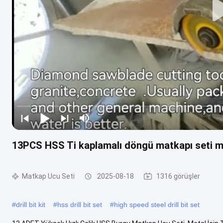
13PCS HSS Ti kaplamalı döngü matkapı seti me
Matkap Ucu Seti
2025-08-18
1316 görüşler
#
drill bit kit
#
hss drill bit set
#
high speed steel drill bit set