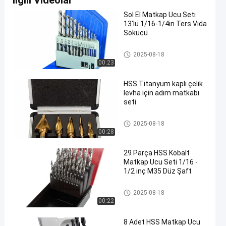
İlgili Videolar
Sol El Matkap Ucu Seti
13'lü 1/16-1/4in Ters Vida
Sökücü
Matkap Ucu Seti
2025-08-18
00:23
HSS Titanyum kaplı çelik
levha için adım matkabı
seti
Matkap Ucu Seti
2025-08-18
00:28
29 Parça HSS Kobalt
Matkap Ucu Seti 1/16 -
1/2 inç M35 Düz Şaft
Matkap Ucu Seti
2025-08-18
00:22
8 Adet HSS Matkap Ucu