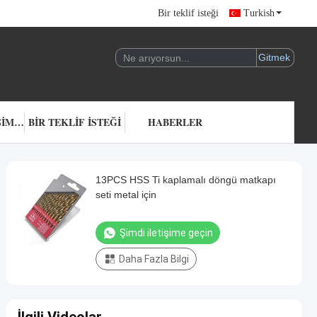
Bir teklif isteği
Turkish
BIZIMLE ILETIŞIME GEÇIN
BIR TEKLIF ISTEĞI
HABERLER
13PCS HSS Ti kaplamalı döngü matkapı
seti metal için
Şimdi iletişime geçin
Daha Fazla Bilgi