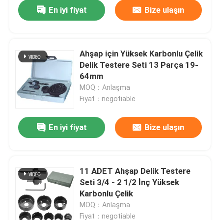
En iyi fiyat
Bize ulaşın
Ahşap için Yüksek Karbonlu Çelik
Delik Testere Seti 13 Parça 19-
64mm
MOQ：Anlaşma
Fiyat：negotiable
En iyi fiyat
Bize ulaşın
Ev
11 ADET Ahşap Delik Testere
Seti 3/4 - 2 1/2 İnç Yüksek
Ürün:% s
Karbonlu Çelik
MOQ：Anlaşma
Hakkımızda
Fiyat：negotiable