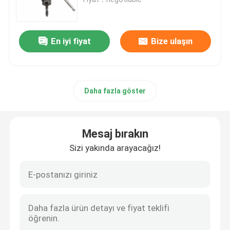
Ahşap Matkap burguları
En iyi fiyat
Bize ulaşın
Elmas Testere Bıçakları
Daha fazla göster
TCT Delik Testere
Matkap Ucu Seti
Mesaj bırakın
Sizi yakında arayacağız!
Bi Metal Delik Testere
Ağaç İşleme İçin Delik Testere
HSS Delik Testere