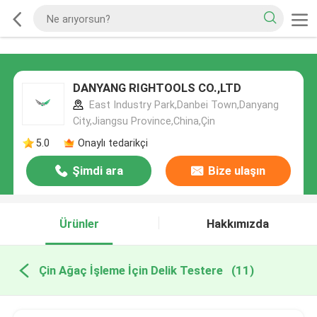
DANYANG RIGHTOOLS CO.,LTD
East Industry Park,Danbei Town,Danyang
City,Jiangsu Province,China,Çin
5.0
Onaylı tedarikçi
Şimdi ara
Bize ulaşın
Ürünler
Hakkımızda
Çin Ağaç İşleme İçin Delik Testere
(11)