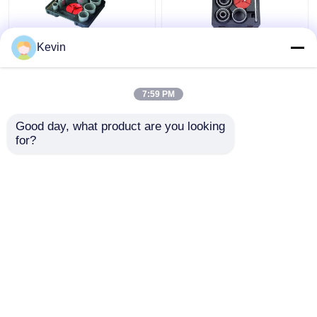
9'lu Tungsten Karbür
7pcs Tungsten Karbür
Kevin
Uçlu Delik Testere Seti
Topu Çukur Çakmak
33-83mm, Fayans
Marble Tile Set
Mermer İçin
7:59 PM
En iyi fiyat
En iyi fiyat
Good day, what product are you looking 
for?
Bize ulaşın
Bize ulaşın
Daha fazla göster
Ana sayfa
Hakkımızda
Bize ulaşın
Desktop Site
Site Haritası
Privacy Policy