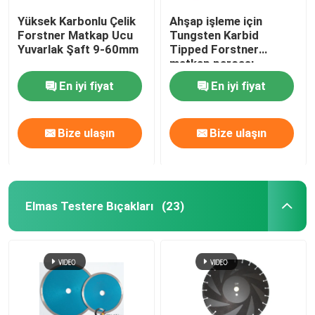
Yüksek Karbonlu Çelik
Ahşap işleme için
Forstner Matkap Ucu
Tungsten Karbid
Yuvarlak Şaft 9-60mm
Tipped Forstner
matkap parçası
En iyi fiyat
En iyi fiyat
Bize ulaşın
Bize ulaşın
Elmas Testere Bıçakları
(23)