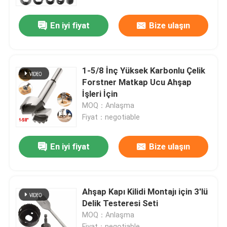
En iyi fiyat
Bize ulaşın
Fabrika turu
Kalite kontrol
1-5/8 İnç Yüksek Karbonlu Çelik
Forstner Matkap Ucu Ahşap
Bizimle iletişime geçin
İşleri İçin
MOQ：Anlaşma
Fiyat：negotiable
Haberler
En iyi fiyat
Bize ulaşın
Bir teklif isteği
HSS Matkap Uçları
Ahşap Kapı Kilidi Montajı için 3'lü
Delik Testeresi Seti
MOQ：Anlaşma
Duvarcılık Matkap Ucu
Fiyat：negotiable