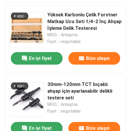
Yüksek Karbonlu Çelik Forstner
Matkap Ucu Seti 1/4-2 İnç Ahşap
İşleme Delik Testeresi
MOQ：Anlaşma
Fiyat：negotiable
En iyi fiyat
Bize ulaşın
30mm-120mm TCT bıçaklı
ahşap için ayarlanabilir delikli
testere seti
MOQ：Anlaşma
Fiyat：negotiable
En iyi fiyat
Bize ulaşın