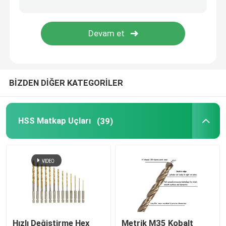
Elmas çekirdek Bit
TCT Daire Testere Bıçağı
BİZDEN DİĞER KATEGORİLER
Aşındırıcı Alet
Ağaç İşleme Freze Uçları
HSS Matkap Uçları
(39)
HSS Makine Muslukları
Hızlı Değiştirme Hex
Metrik M35 Kobalt