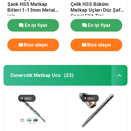
Şank HSS Matkap
Çelik HSS Büküm
Bitleri 1-13mm Metal
Matkap Uçları Düz ​​Şaft
için
Spiral Flüt Tipi
En iyi fiyat
En iyi fiyat
Bize ulaşın
Bize ulaşın
Duvarcılık Matkap Ucu
(23)