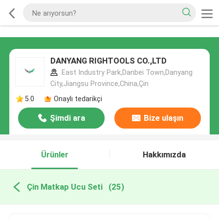
DANYANG RIGHTOOLS CO.,LTD
East Industry Park,Danbei Town,Danyang
City,Jiangsu Province,China,Çin
5.0
Onaylı tedarikçi
Şimdi ara
Bize ulaşın
Ürünler
Hakkımızda
Çin Matkap Ucu Seti
(25)