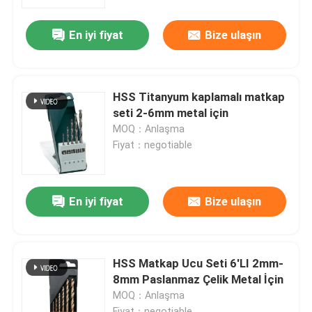
En iyi fiyat
Bize ulaşın
Fabrika turu
Kalite kontrol
HSS Titanyum kaplamalı matkap
seti 2-6mm metal için
Bizimle iletişime geçin
MOQ：Anlaşma
Fiyat：negotiable
Haberler
En iyi fiyat
Bize ulaşın
Bir teklif isteği
HSS Matkap Uçları
HSS Matkap Ucu Seti 6'LI 2mm-
8mm Paslanmaz Çelik Metal İçin
MOQ：Anlaşma
Duvarcılık Matkap Ucu
Fiyat：negotiable