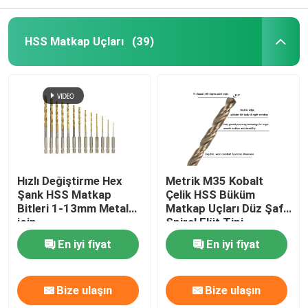
HSS Matkap Uçları
(39)
Hızlı Değiştirme Hex
Metrik M35 Kobalt
Şank HSS Matkap
Çelik HSS Büküm
Bitleri 1-13mm Metal
Matkap Uçları Düz ​​Şaft
için
Spiral Flüt Tipi
En iyi fiyat
En iyi fiyat
Bize ulaşın
Bize ulaşın