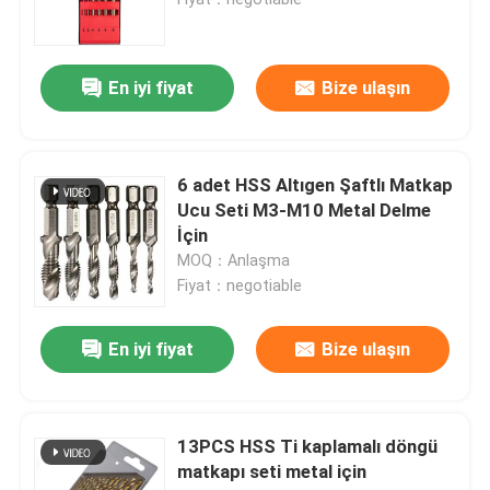
Ahşap Matkap burguları
En iyi fiyat
Bize ulaşın
Elmas Testere Bıçakları
6 adet HSS Altıgen Şaftlı Matkap
TCT Delik Testere
Ucu Seti M3-M10 Metal Delme
İçin
MOQ：Anlaşma
Matkap Ucu Seti
Fiyat：negotiable
Bi Metal Delik Testere
En iyi fiyat
Bize ulaşın
Ağaç İşleme İçin Delik Testere
13PCS HSS Ti kaplamalı döngü
matkapı seti metal için
HSS Delik Testere