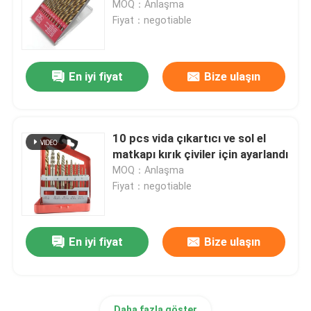
MOQ：Anlaşma
Fiyat：negotiable
Elmas çekirdek Bit
En iyi fiyat
Bize ulaşın
TCT Daire Testere Bıçağı
Aşındırıcı Alet
10 pcs vida çıkartıcı ve sol el
matkapı kırık çiviler için ayarlandı
Ağaç İşleme Freze Uçları
MOQ：Anlaşma
Fiyat：negotiable
HSS Makine Muslukları
En iyi fiyat
Bize ulaşın
Daha fazla göster