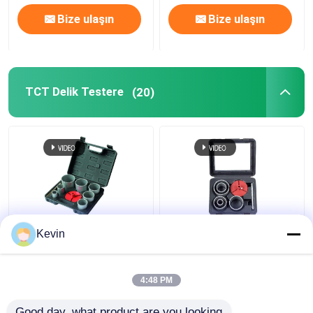
Bize ulaşın
Bize ulaşın
TCT Delik Testere
(20)
9'lu Tungsten Karbür
7pcs Tungsten Karbür
Kevin
Uçlu Delik Testere Seti
Topu Çukur Çakmak
33-83mm, Fayans
Marble Tile Set
Mermer İçin
4:48 PM
En iyi fiyat
En iyi fiyat
Good day, what product are you looking 