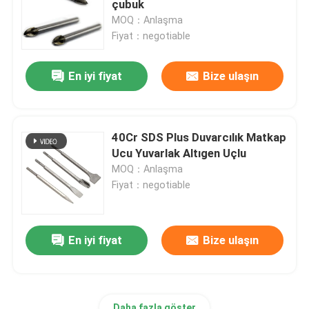
çubuk
MOQ：Anlaşma
Elmas çekirdek Bit
Fiyat：negotiable
En iyi fiyat
Bize ulaşın
TCT Daire Testere Bıçağı
Aşındırıcı Alet
40Cr SDS Plus Duvarcılık Matkap
Ucu Yuvarlak Altıgen Uçlu
Ağaç İşleme Freze Uçları
MOQ：Anlaşma
Fiyat：negotiable
HSS Makine Muslukları
En iyi fiyat
Bize ulaşın
Daha fazla göster