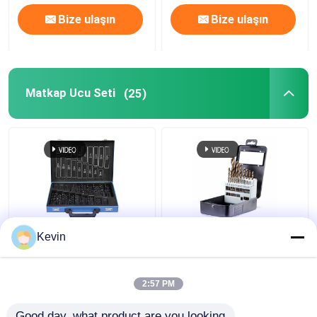
Bize ulaşın
Bize ulaşın
Matkap Ucu Seti
(25)
170 adet HSS matkap
21pcs HSS Kobalt
Kevin
seti, metal ve çelik
matkap seti metal
matkapları için.
demir paslanmaz çelik
için
2:57 PM
En iyi fiyat
En iyi fiyat
Good day, what product are you looking 