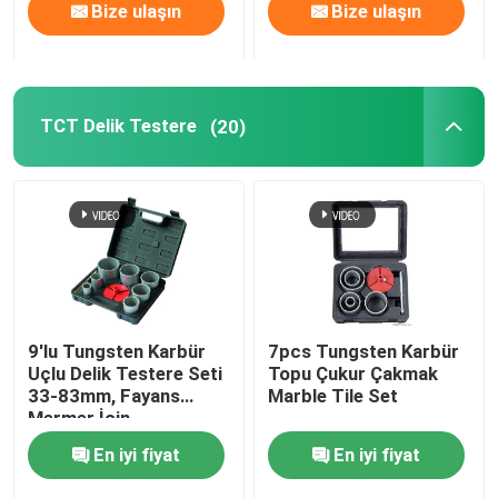
Bize ulaşın
Bize ulaşın
TCT Delik Testere
(20)
9'lu Tungsten Karbür
7pcs Tungsten Karbür
Uçlu Delik Testere Seti
Topu Çukur Çakmak
33-83mm, Fayans
Marble Tile Set
Mermer İçin
En iyi fiyat
En iyi fiyat