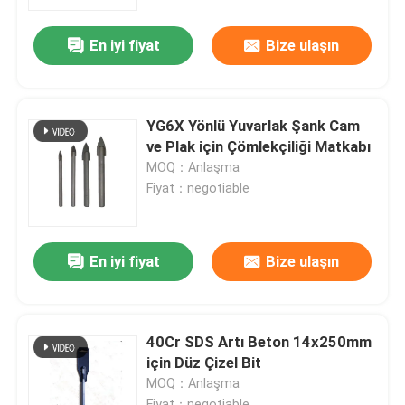
En iyi fiyat
Bize ulaşın
Fabrika turu
Kalite kontrol
YG6X Yönlü Yuvarlak Şank Cam
ve Plak için Çömlekçiliği Matkabı
Bizimle iletişime geçin
MOQ：Anlaşma
Fiyat：negotiable
Haberler
En iyi fiyat
Bize ulaşın
Bir teklif isteği
HSS Matkap Uçları
40Cr SDS Artı Beton 14x250mm
için Düz Çizel Bit
MOQ：Anlaşma
Duvarcılık Matkap Ucu
Fiyat：negotiable