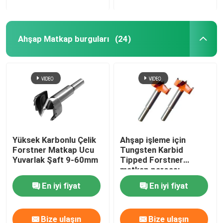
Ahşap Matkap burguları
(24)
Yüksek Karbonlu Çelik
Ahşap işleme için
Forstner Matkap Ucu
Tungsten Karbid
Yuvarlak Şaft 9-60mm
Tipped Forstner
matkap parçası
En iyi fiyat
En iyi fiyat
Bize ulaşın
Bize ulaşın