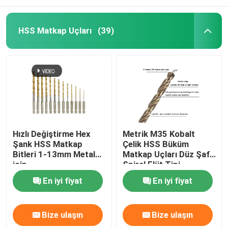
HSS Matkap Uçları
(39)
Hızlı Değiştirme Hex
Metrik M35 Kobalt
Şank HSS Matkap
Çelik HSS Büküm
Bitleri 1-13mm Metal
Matkap Uçları Düz ​​Şaft
için
Spiral Flüt Tipi
En iyi fiyat
En iyi fiyat
Bize ulaşın
Bize ulaşın