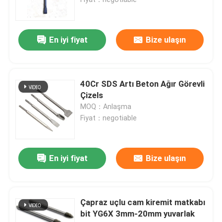
Ahşap Matkap burguları
En iyi fiyat
Bize ulaşın
Elmas Testere Bıçakları
40Cr SDS Artı Beton Ağır Görevli
TCT Delik Testere
Çizels
MOQ：Anlaşma
Fiyat：negotiable
Matkap Ucu Seti
Bi Metal Delik Testere
En iyi fiyat
Bize ulaşın
Ağaç İşleme İçin Delik Testere
Çapraz uçlu cam kiremit matkabı
bit YG6X 3mm-20mm yuvarlak
HSS Delik Testere