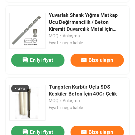
Yuvarlak Shank Yığma Matkap
Ucu Değirmencilik / Beton
Kiremit Duvarcılık Metal için
Haddelenmiş
MOQ：Anlaşma
Fiyat：negotiable
En iyi fiyat
Bize ulaşın
Tungsten Karbür Uçlu SDS
Keskiler Beton İçin 40Cr Çelik
MOQ：Anlaşma
Fiyat：negotiable
En iyi fiyat
Bize ulaşın