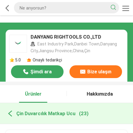
DANYANG RIGHTOOLS CO.,LTD
East Industry Park,Danbei Town,Danyang
City,Jiangsu Province,China,Çin
5.0
Onaylı tedarikçi
Şimdi ara
Bize ulaşın
Ürünler
Hakkımızda
Çin Duvarcılık Matkap Ucu
(23)