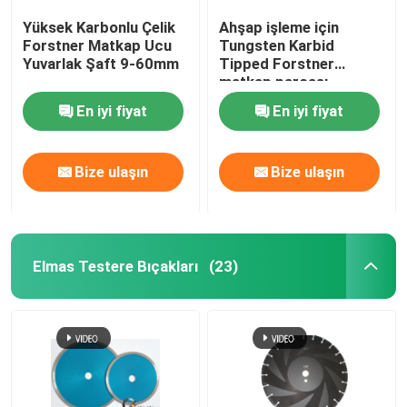
Yüksek Karbonlu Çelik
Ahşap işleme için
Forstner Matkap Ucu
Tungsten Karbid
Yuvarlak Şaft 9-60mm
Tipped Forstner
matkap parçası
En iyi fiyat
En iyi fiyat
Bize ulaşın
Bize ulaşın
Elmas Testere Bıçakları
(23)