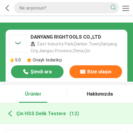
DANYANG RIGHTOOLS CO.,LTD
East Industry Park,Danbei Town,Danyang
City,Jiangsu Province,China,Çin
5.0
Onaylı tedarikçi
Şimdi ara
Bize ulaşın
Ürünler
Hakkımızda
Çin HSS Delik Testere
(12)