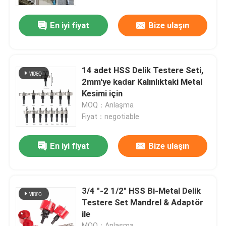
En iyi fiyat
Bize ulaşın
Fabrika turu
Kalite kontrol
14 adet HSS Delik Testere Seti,
2mm'ye kadar Kalınlıktaki Metal
Bizimle iletişime geçin
Kesimi için
MOQ：Anlaşma
Fiyat：negotiable
Haberler
En iyi fiyat
Bize ulaşın
Bir teklif isteği
HSS Matkap Uçları
3/4 "-2 1/2" HSS Bi-Metal Delik
Testere Set Mandrel & Adaptör
ile
Duvarcılık Matkap Ucu
MOQ：Anlaşma