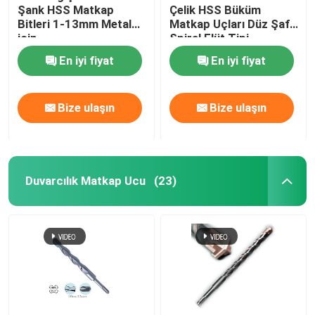
Şank HSS Matkap
Çelik HSS Büküm
Bitleri 1-13mm Metal
Matkap Uçları Düz ​​Şaft
için
Spiral Flüt Tipi
En iyi fiyat
En iyi fiyat
Bize ulaşın
Bize ulaşın
Duvarcılık Matkap Ucu
(23)