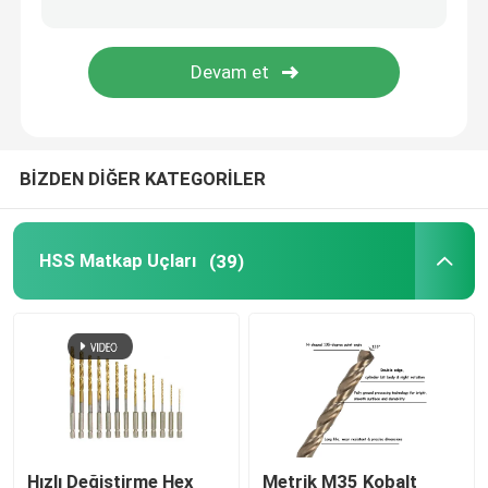
Elmas çekirdek Bit
TCT Daire Testere Bıçağı
BİZDEN DİĞER KATEGORİLER
Aşındırıcı Alet
Ağaç İşleme Freze Uçları
HSS Matkap Uçları
(39)
HSS Makine Muslukları
Hızlı Değiştirme Hex
Metrik M35 Kobalt