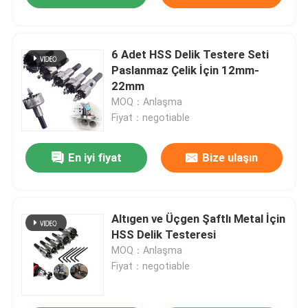
6 Adet HSS Delik Testere Seti
Paslanmaz Çelik İçin 12mm-
22mm
MOQ：Anlaşma
Fiyat：negotiable
En iyi fiyat
Bize ulaşın
Altıgen ve Üçgen Şaftlı Metal İçin
HSS Delik Testeresi
MOQ：Anlaşma
Fiyat：negotiable