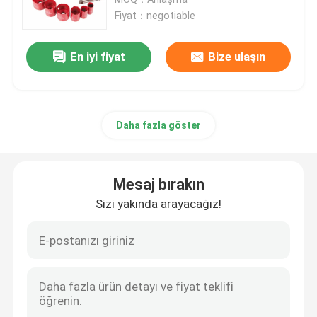
Fiyat：negotiable
Ahşap Matkap burguları
En iyi fiyat
Bize ulaşın
Elmas Testere Bıçakları
Daha fazla göster
TCT Delik Testere
Matkap Ucu Seti
Mesaj bırakın
Sizi yakında arayacağız!
Bi Metal Delik Testere
Ağaç İşleme İçin Delik Testere
HSS Delik Testere