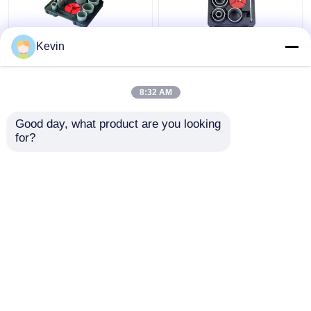
9'lu Tungsten Karbür
7pcs Tungsten Karbür
Kevin
Uçlu Delik Testere Seti
Topu Çukur Çakmak
33-83mm, Fayans
Marble Tile Set
Mermer İçin
8:32 AM
En iyi fiyat
En iyi fiyat
Good day, what product are you looking 
for?
Bize ulaşın
Bize ulaşın
Daha fazla göster
Ana sayfa
Hakkımızda
Bize ulaşın
Desktop Site
Site Haritası
Privacy Policy