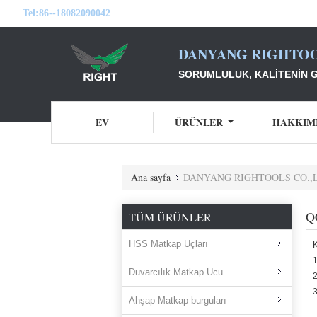
Tel:
86--18082090042
DANYANG RIGHTOO
SORUMLULUK, KALITENIN G
EV
ÜRÜNLER
HAKKIM
Ana sayfa
DANYANG RIGHTOOLS CO.,LTD
Q
TÜM ÜRÜNLER
HSS Matkap Uçları
K
1
Duvarcılık Matkap Ucu
2
3
Ahşap Matkap burguları