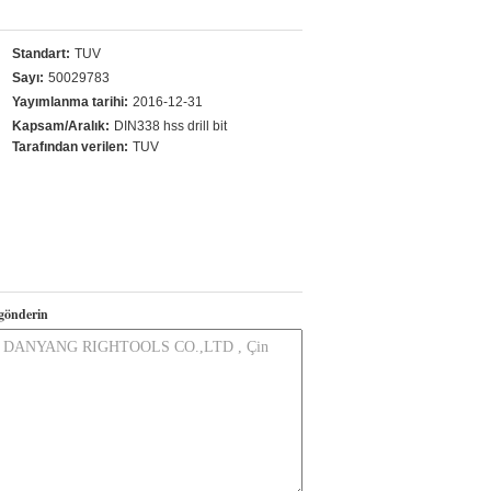
Standart:
TUV
Sayı:
50029783
Yayımlanma tarihi:
2016-12-31
Kapsam/Aralık:
DIN338 hss drill bit
Tarafından verilen:
TUV
gönderin