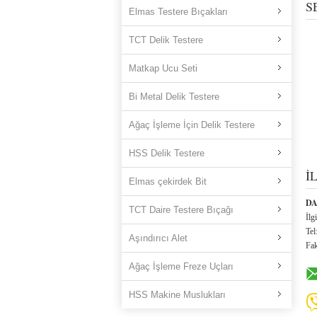
S
Elmas Testere Bıçakları
TCT Delik Testere
Matkap Ucu Seti
Bi Metal Delik Testere
Ağaç İşleme İçin Delik Testere
HSS Delik Testere
İ
Elmas çekirdek Bit
DA
TCT Daire Testere Bıçağı
İlgi
Tel
Aşındırıcı Alet
Fa
Ağaç İşleme Freze Uçları
HSS Makine Muslukları