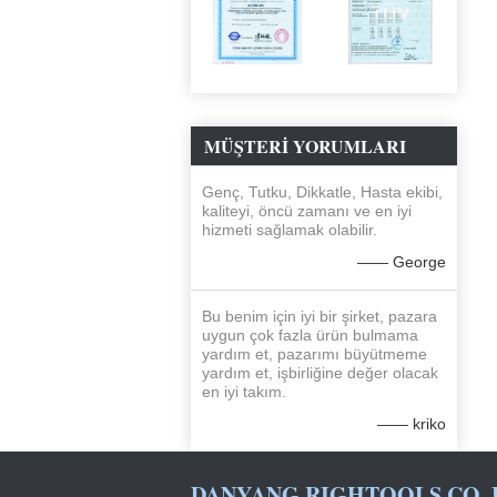
MÜŞTERI YORUMLARI
Genç, Tutku, Dikkatle, Hasta ekibi,
kaliteyi, öncü zamanı ve en iyi
hizmeti sağlamak olabilir.
—— George
Bu benim için iyi bir şirket, pazara
uygun çok fazla ürün bulmama
yardım et, pazarımı büyütmeme
yardım et, işbirliğine değer olacak
en iyi takım.
—— kriko
DANYANG RIGHTOOLS CO.,