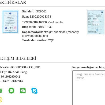
ERTIFIKALAR
Standart:
ISO9001
Sayı:
3200200018378
Yayımlanma tarihi:
2016-12-31
Bitiş tarihi:
2019-12-30
Kapsam/Aralık:
straight shank drill,masonry
drill,woodorking drill
Tarafından verilen:
CQC
LETIŞIM BILGILERI
NYANG RIGHTOOLS CO.,LTD
Sorgunuzu doğrudan bize 
li kişi:
Mr. Kevin Jiang
:
86 18082090042
ks:
86-511-86342905