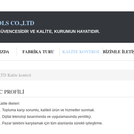
LS CO.,LTD
ÜVENCESIDIR VE KALITE, KURUMUN HAYATIDIR.
IZDA
FABRIKA TURU
KALITE KONTROL
 Kalite kontrol
C PROFILI
alite ilkeleri:
. Topluma karşı sorumlu, kaliteli ürün ve hizmetler sunmak.
. Dijital teknoloji tasarımında ve uygulamasında yenilikçi.
. Pazar talebini karşılamak için tüm alanlarda sürekli iyileştirme.