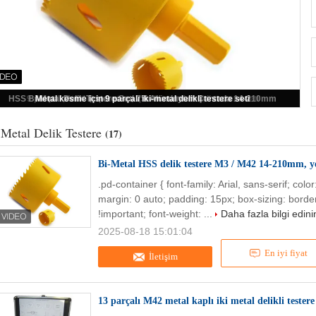
Bi-Metal HSS delik testere M3 / M42 14-210mm, yerleşik ön kısımlı
 Metal Delik Testere
(17)
Bi-Metal HSS delik testere M3 / M42 14-210mm, ye
.pd-container { font-family: Arial, sans-serif; col
margin: 0 auto; padding: 15px; box-sizing: border
!important; font-weight: ...
Daha fazla bilgi edini
2025-08-18 15:01:04
En iyi fiyat
İletişim
13 parçalı M42 metal kaplı iki metal delikli testere 