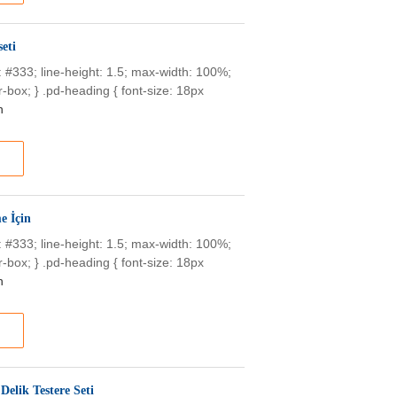
seti
or: #333; line-height: 1.5; max-width: 100%;
-box; } .pd-heading { font-size: 18px
n
e İçin
or: #333; line-height: 1.5; max-width: 100%;
-box; } .pd-heading { font-size: 18px
n
Delik Testere Seti