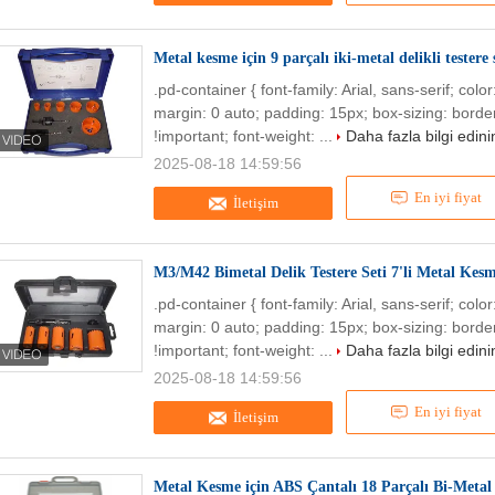
Metal kesme için 9 parçalı iki-metal delikli testere 
.pd-container { font-family: Arial, sans-serif; col
margin: 0 auto; padding: 15px; box-sizing: border
!important; font-weight: ...
Daha fazla bilgi edini
2025-08-18 14:59:56
En iyi fiyat
İletişim
M3/M42 Bimetal Delik Testere Seti 7'li Metal Kesm
.pd-container { font-family: Arial, sans-serif; col
margin: 0 auto; padding: 15px; box-sizing: border
!important; font-weight: ...
Daha fazla bilgi edini
2025-08-18 14:59:56
En iyi fiyat
İletişim
Metal Kesme için ABS Çantalı 18 Parçalı Bi-Metal 