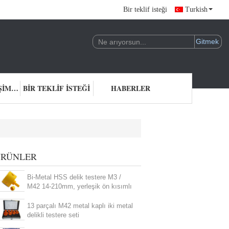
Bir teklif isteği
Turkish
BIZIMLE ILETIŞIME GEÇIN
BIR TEKLIF ISTEĞI
HABERLER
RÜNLER
Bi-Metal HSS delik testere M3 /
M42 14-210mm, yerleşik ön kısımlı
13 parçalı M42 metal kaplı iki metal
delikli testere seti