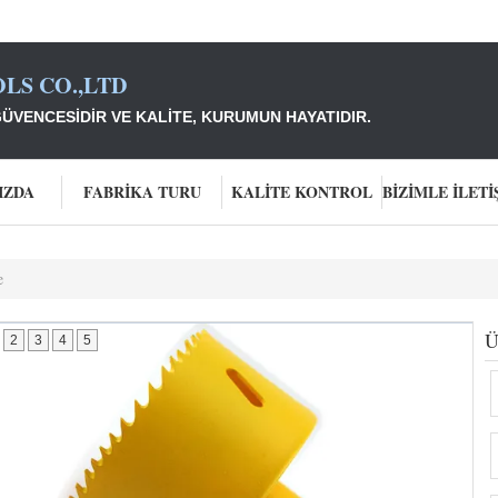
LS CO.,LTD
ÜVENCESIDIR VE KALITE, KURUMUN HAYATIDIR.
IZDA
FABRIKA TURU
KALITE KONTROL
e
Ü
2
3
4
5