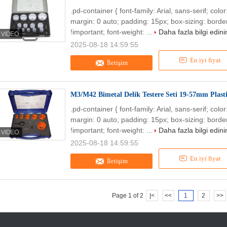
.pd-container { font-family: Arial, sans-serif; col
margin: 0 auto; padding: 15px; box-sizing: border
!important; font-weight: ...
Daha fazla bilgi edini
2025-08-18 14:59:55
En iyi fiyat
İletişim
M3/M42 Bimetal Delik Testere Seti 19-57mm Plasti
.pd-container { font-family: Arial, sans-serif; col
margin: 0 auto; padding: 15px; box-sizing: border
!important; font-weight: ...
Daha fazla bilgi edini
2025-08-18 14:59:55
En iyi fiyat
İletişim
Page 1 of 2
|<
<<
1
2
>>