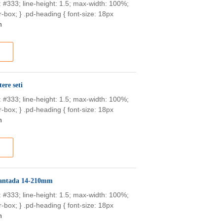
or: #333; line-height: 1.5; max-width: 100%;
-box; } .pd-heading { font-size: 18px
n
ere seti
or: #333; line-height: 1.5; max-width: 100%;
-box; } .pd-heading { font-size: 18px
n
 Çantada 14-210mm
or: #333; line-height: 1.5; max-width: 100%;
-box; } .pd-heading { font-size: 18px
n