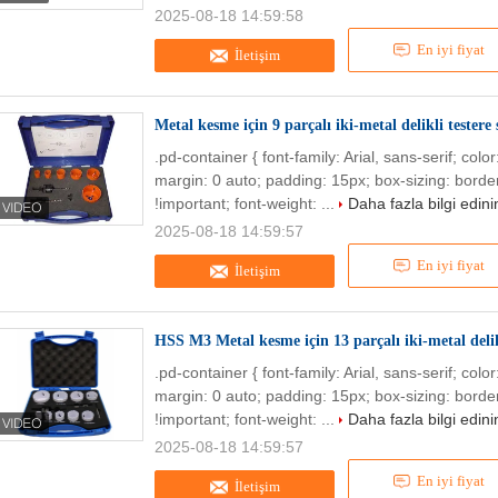
2025-08-18 14:59:58
En iyi fiyat
İletişim
Metal kesme için 9 parçalı iki-metal delikli testere 
.pd-container { font-family: Arial, sans-serif; col
margin: 0 auto; padding: 15px; box-sizing: border
!important; font-weight: ...
Daha fazla bilgi edini
2025-08-18 14:59:57
En iyi fiyat
İletişim
HSS M3 Metal kesme için 13 parçalı iki-metal delikl
.pd-container { font-family: Arial, sans-serif; col
margin: 0 auto; padding: 15px; box-sizing: border
!important; font-weight: ...
Daha fazla bilgi edini
2025-08-18 14:59:57
En iyi fiyat
İletişim