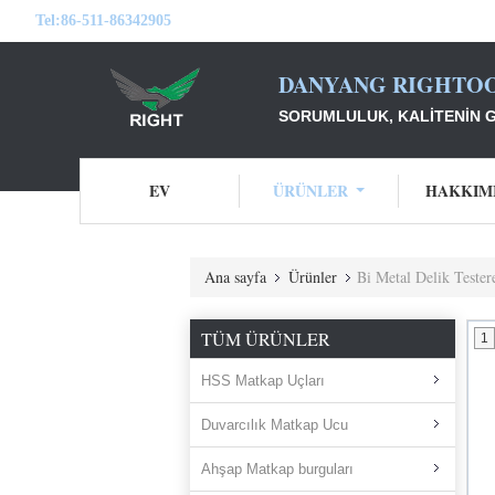
Tel:
86-511-86342905
DANYANG RIGHTOO
SORUMLULUK, KALITENIN G
EV
ÜRÜNLER
HAKKIM
Ana sayfa
Ürünler
Bi Metal Delik Tester
TÜM ÜRÜNLER
1
HSS Matkap Uçları
Duvarcılık Matkap Ucu
Ahşap Matkap burguları