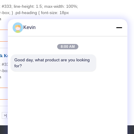
or: #333; line-height: 1.5; max-width: 100%;
-box; } .pd-heading { font-size: 18px
n
Kevin
8:00 AM
k Kutu ile
Good day, what product are you looking 
or: #333; line-height: 1.5; max-width: 100%;
for?
-box; } .pd-heading { font-size: 18px
n
>|