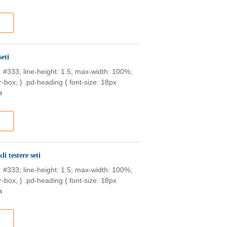
seti
or: #333; line-height: 1.5; max-width: 100%;
-box; } .pd-heading { font-size: 18px
n
i testere seti
or: #333; line-height: 1.5; max-width: 100%;
-box; } .pd-heading { font-size: 18px
n