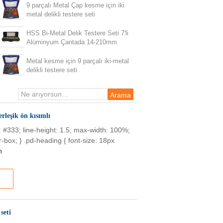
9 parçalı Metal Çap kesme için iki
metal delikli testere seti
HSS Bi-Metal Delik Testere Seti 7'li
Alüminyum Çantada 14-210mm
Metal kesme için 9 parçalı iki-metal
delikli testere seti
rleşik ön kısımlı
or: #333; line-height: 1.5; max-width: 100%;
-box; } .pd-heading { font-size: 18px
n
seti