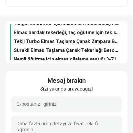
Yangın söndürme için vakumla zımbalanmış elmas testere bıçakları
Elmas bardak tekerleği, taş öğütme için tek sıra alaşımlı çelik
Fabrika turu
Tekli Turbo Elmas Taşlama Çanak Zımpara Beton için 4-7 İnç
Sürekli Elmas Taşlama Çanak Tekerleği Beton Mermer Taş
Kalite kontrol
Nemli öğütme için elmas cilalama yastığı 3-7 inç
Elmas Islak Parlatma Pedi 3-5 İnç Beton Mermer İçin
Bizimle iletişime geçin
4-5 inç Elmas öğütme fincanı tekerleği vakumlu kanatlı M14/16 flens
Vacuum Brazed Diamond öğütme fincanı tekerleği M14/16 Flange
Haberler
Çift Turbo Sıra Elmas Taşlama Çanak Taşlama Taşı Beton Taş
Mesaj bırakın
10pcs TCT delikli testere seti paslanmaz çelik için alaşım kesicisi
Sizi yakında arayacağız!
7 adet 14-35mm Tungsten Karbür Uçlu Delik Testere Seti
Bir teklif isteği
6pcs Tungsten Karbür Çaplı Delik Çerçeve Set 22-65mm Paslanmaz Çelik için
Metal için Sürekli Tungsten Karbür Uçlu TCT Delik Testeresi
HSS Matkap Uçları
9'lu Tungsten Karbür Uçlu Delik Testere Seti 33-83mm, Fayans Mermer İçin
7pcs Tungsten Karbür Topu Çukur Çakmak Marble Tile Set
Duvarcılık Matkap Ucu