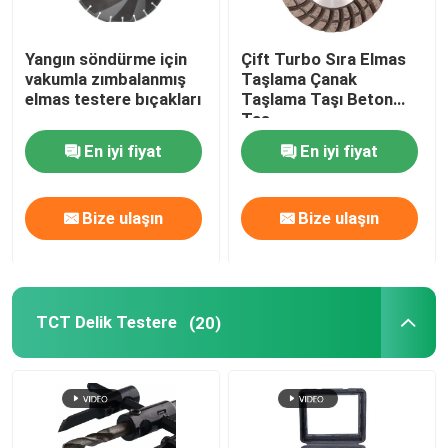
Yangın söndürme için
Çift Turbo Sıra Elmas
vakumla zımbalanmış
Taşlama Çanak
elmas testere bıçakları
Taşlama Taşı Beton
Taş
En iyi fiyat
En iyi fiyat
Bize ulaşın
Bize ulaşın
TCT Delik Testere
(20)