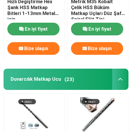
Hızlı Değiştirme Hex
Metrik M35 Kobalt
Şank HSS Matkap
Çelik HSS Büküm
Bitleri 1-13mm Metal
Matkap Uçları Düz ​​Şaft
Elmas çekirdek Bit
için
Spiral Flüt Tipi
En iyi fiyat
En iyi fiyat
TCT Daire Testere Bıçağı
Bize ulaşın
Bize ulaşın
Aşındırıcı Alet
Ağaç İşleme Freze Uçları
Duvarcılık Matkap Ucu
(23)
HSS Makine Muslukları