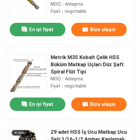
MOQ：Anlaşma
Fiyat：negotiable
En iyi fiyat
Bize ulaşın
Metrik M35 Kobalt Çelik HSS
Büküm Matkap Uçları Düz ​​Şaft
Spiral Flüt Tipi
MOQ：Anlaşma
Fiyat：negotiable
En iyi fiyat
Bize ulaşın
29 adet HSS İş Ucu Matkap Ucu
Seti 1/16-1/2 Amber Kaplamalı