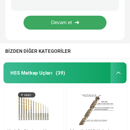
8 adet TCT Delik Testere Seti 33-83mm Mermer Fayans Kesimi İçin
Mermer Fayans Kesimi için Ayarlanabilir TCT Delik Testeresi 20-90mm
Ahşap Matkap burguları
30-120mm Düzenlenebilir TCT Odun İşleme Delikleri
SDS Şaftlı Tungsten Karbür Uçlu Beton Delme Testeresi
Elmas Testere Bıçakları
BİZDEN DİĞER KATEGORİLER
TCT Delik Testere
Matkap Ucu Seti
HSS Matkap Uçları
(39)
Bi Metal Delik Testere
Ağaç İşleme İçin Delik Testere
HSS Delik Testere