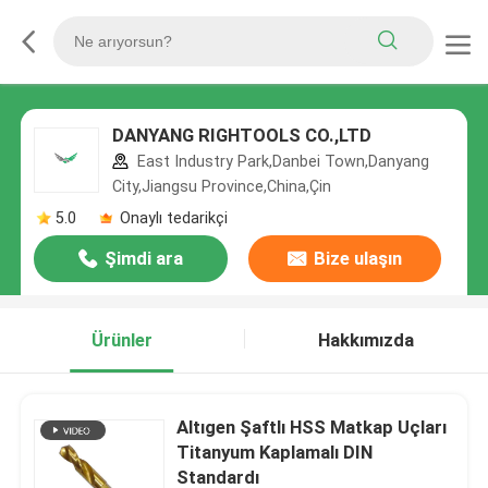
DANYANG RIGHTOOLS CO.,LTD
East Industry Park,Danbei Town,Danyang
City,Jiangsu Province,China,Çin
5.0
Onaylı tedarikçi
Şimdi ara
Bize ulaşın
Ürünler
Hakkımızda
Altıgen Şaftlı HSS Matkap Uçları
Titanyum Kaplamalı DIN
Standardı