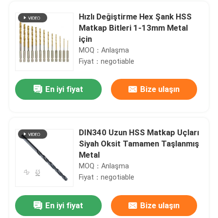
Hızlı Değiştirme Hex Şank HSS
Matkap Bitleri 1-13mm Metal
için
MOQ：Anlaşma
Fiyat：negotiable
En iyi fiyat
Bize ulaşın
DIN340 Uzun HSS Matkap Uçları
Siyah Oksit Tamamen Taşlanmış
Ev
Metal
MOQ：Anlaşma
Fiyat：negotiable
Ürün:% s
En iyi fiyat
Bize ulaşın
Granit Beton Mermer için Soğuk Baskı Elmas Çakma Kılıçları
Hakkımızda