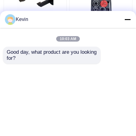
Kevin
30-120mm
7pcs Tungsten Karbür
Düzenlenebilir TCT
Topu Çukur Çakmak
Odun İşleme Delikleri
Marble Tile Set
10:03 AM
En iyi fiyat
En iyi fiyat
Good day, what product are you looking 
for?
Bize ulaşın
Bize ulaşın
Daha fazla göster
Ana sayfa
Hakkımızda
Bize ulaşın
Desktop Site
Site Haritası
Privacy Policy