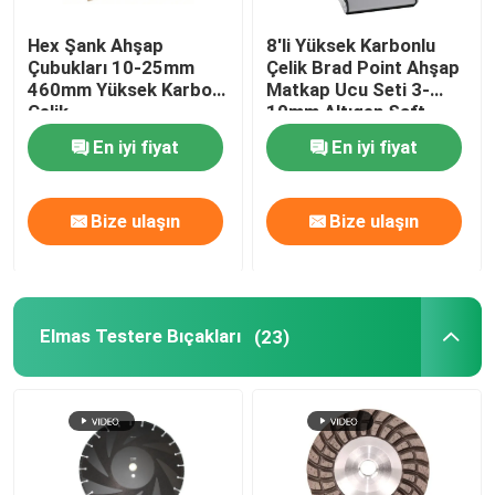
Hex Şank Ahşap
8'li Yüksek Karbonlu
Çubukları 10-25mm
Çelik Brad Point Ahşap
460mm Yüksek Karbon
Matkap Ucu Seti 3-
Çelik
10mm Altıgen Şaft
En iyi fiyat
En iyi fiyat
Bize ulaşın
Bize ulaşın
Elmas Testere Bıçakları
(23)