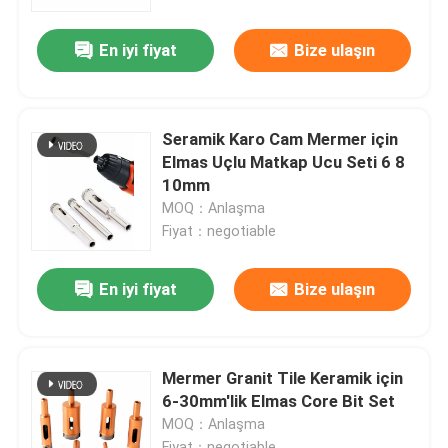
En iyi fiyat
Bize ulaşın
Fabrika turu
Kalite kontrol
Seramik Karo Cam Mermer için
Elmas Uçlu Matkap Ucu Seti 6 8
Bizimle iletişime geçin
10mm
MOQ：Anlaşma
Fiyat：negotiable
Haberler
En iyi fiyat
Bize ulaşın
Bir teklif isteği
HSS Matkap Uçları
Mermer Granit Tile Keramik için
6-30mm'lik Elmas Core Bit Set
MOQ：Anlaşma
Duvarcılık Matkap Ucu
Fiyat：negotiable