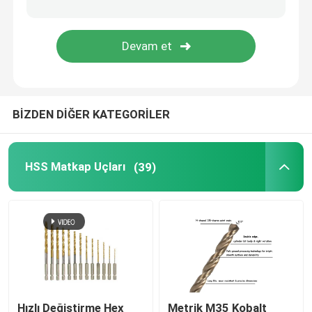
Elmas çekirdek Bit
TCT Daire Testere Bıçağı
BİZDEN DİĞER KATEGORİLER
Aşındırıcı Alet
Ağaç İşleme Freze Uçları
HSS Matkap Uçları
(39)
HSS Makine Muslukları
Hızlı Değiştirme Hex
Metrik M35 Kobalt