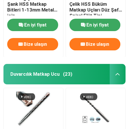
Şank HSS Matkap
Çelik HSS Büküm
Bitleri 1-13mm Metal
Matkap Uçları Düz ​​Şaft
için
Spiral Flüt Tipi
En iyi fiyat
En iyi fiyat
Bize ulaşın
Bize ulaşın
Duvarcılık Matkap Ucu
(23)