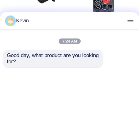
30-120mm
7pcs Tungsten Karbür
Kevin
Düzenlenebilir TCT
Topu Çukur Çakmak
Odun İşleme Delikleri
Marble Tile Set
7:24 AM
En iyi fiyat
En iyi fiyat
Good day, what product are you looking 
for?
Bize ulaşın
Bize ulaşın
Daha fazla göster
Ana sayfa
Hakkımızda
Bize ulaşın
Desktop Site
Site Haritası
Privacy Policy