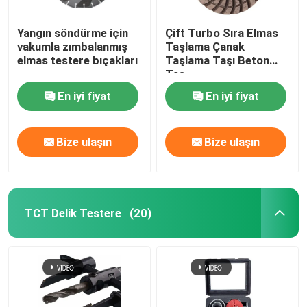
Yangın söndürme için
Çift Turbo Sıra Elmas
vakumla zımbalanmış
Taşlama Çanak
elmas testere bıçakları
Taşlama Taşı Beton
Taş
En iyi fiyat
En iyi fiyat
Bize ulaşın
Bize ulaşın
TCT Delik Testere
(20)