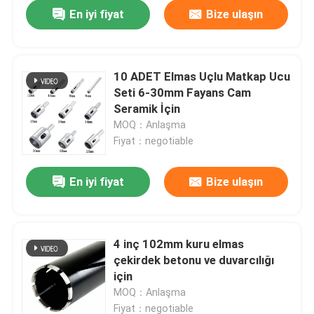
En iyi fiyat
Bize ulaşın
10 ADET Elmas Uçlu Matkap Ucu
Seti 6-30mm Fayans Cam
Seramik İçin
MOQ：Anlaşma
Fiyat：negotiable
En iyi fiyat
Bize ulaşın
Ev
4 inç 102mm kuru elmas
çekirdek betonu ve duvarcılığı
Ürün:% s
için
MOQ：Anlaşma
Hakkımızda
Fiyat：negotiable