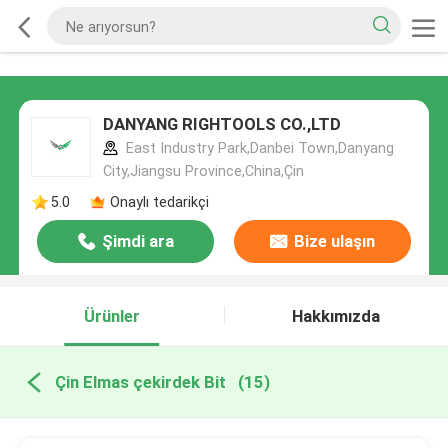
DANYANG RIGHTOOLS CO.,LTD
East Industry Park,Danbei Town,Danyang
City,Jiangsu Province,China,Çin
5.0
Onaylı tedarikçi
Şimdi ara
Bize ulaşın
Ürünler
Hakkımızda
Çin Elmas çekirdek Bit
(15)