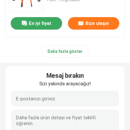
Ahşap Matkap burguları
En iyi fiyat
Bize ulaşın
Elmas Testere Bıçakları
Daha fazla göster
TCT Delik Testere
Matkap Ucu Seti
Mesaj bırakın
Sizi yakında arayacağız!
Bi Metal Delik Testere
Ağaç İşleme İçin Delik Testere
HSS Delik Testere