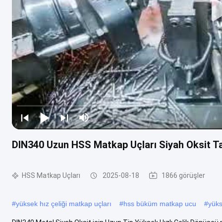
DIN340 Uzun HSS Matkap Uçları Siyah Oksit 
HSS Matkap Uçları
2025-08-18
1866 görüşler
#
yüksek hız çeliği matkap uçları
#
hss büküm matkap ucu
#
yüks