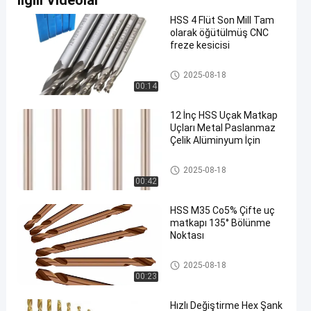
İlgili Videolar
HSS 4 Flüt Son Mill Tam
olarak öğütülmüş CNC
freze kesicisi
HSS Matkap Uçları
2025-08-18
00:14
12 İnç HSS Uçak Matkap
Uçları Metal Paslanmaz
Çelik Alüminyum İçin
HSS Matkap Uçları
2025-08-18
00:42
HSS M35 Co5% Çifte uç
matkapı 135° Bölünme
Noktası
HSS Matkap Uçları
2025-08-18
00:23
Hızlı Değiştirme Hex Şank