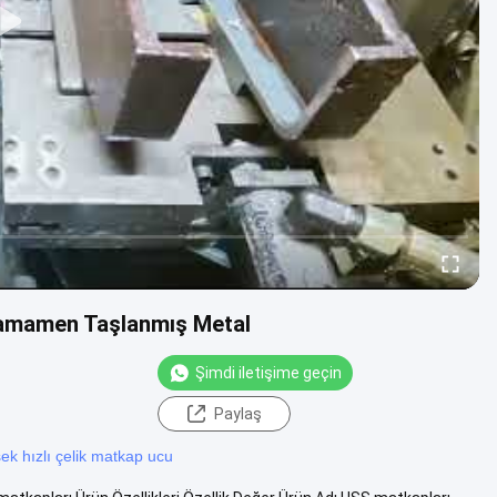
Tamamen Taşlanmış Metal
Şimdi iletişime geçin
Paylaş
ek hızlı çelik matkap ucu