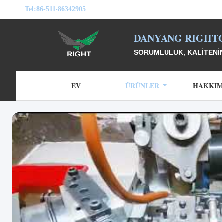
Tel:
86-511-86342905
DANYANG RIGHTO
SORUMLULUK, KALITENIN
EV
ÜRÜNLER
HAKKIM